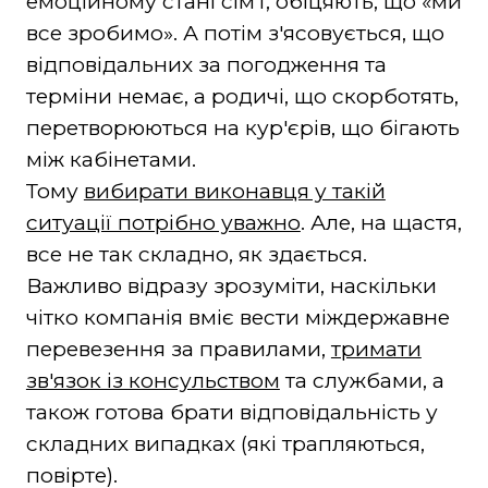
емоційному стані сім'ї, обіцяють, що «ми
все зробимо». А потім з'ясовується, що
відповідальних за погодження та
терміни немає, а родичі, що скорботять,
перетворюються на кур'єрів, що бігають
між кабінетами.
Тому
вибирати виконавця у такій
ситуації потрібно уважно
. Але, на щастя,
все не так складно, як здається.
Важливо відразу зрозуміти, наскільки
чітко компанія вміє вести міждержавне
перевезення за правилами,
тримати
зв'язок із консульством
та службами, а
також готова брати відповідальність у
складних випадках (які трапляються,
повірте).