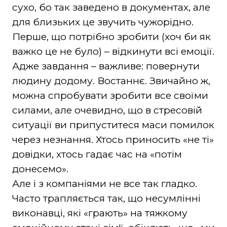
сухо, бо так заведено в документах, але
для близьких це звучить чужорідно.
Перше, що потрібно зробити (хоч би як
важко це не було) – відкинути всі емоції.
Адже завдання – важливе: повернути
людину додому. Востаннє. Звичайно ж,
можна спробувати зробити все своїми
силами, але очевидно, що в стресовій
ситуації ви припуститеся маси помилок
через незнання. Хтось приносить «не ті»
довідки, хтось гадає час на «потім
донесемо».
Але і з компаніями не все так гладко.
Часто трапляється так, що несумлінні
виконавці, які «грають» на тяжкому