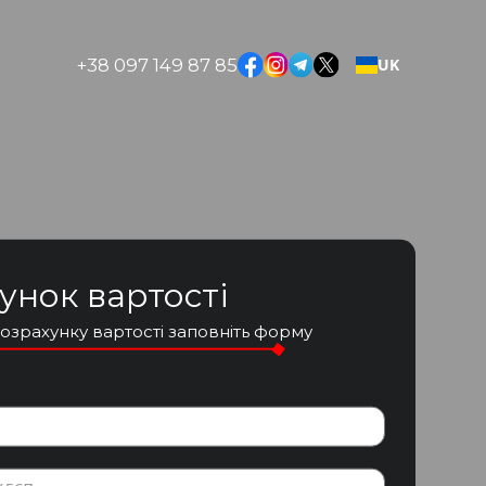
+38 097 149 87 85
UK
унок вартості
озрахунку вартості заповніть форму