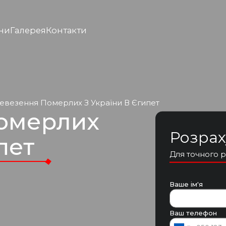
ни
Галерея
Контакти
евезення Померлих З України В Єгипет
омерлих
Розрах
пет
Для точного р
Ваше ім'я
Ваш телефон