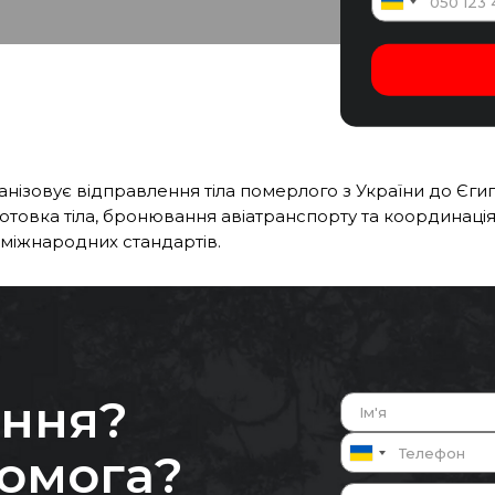
нізовує відправлення тіла померлого з України до Єгип
отовка тіла, бронювання авіатранспорту та координаці
міжнародних стандартів.
ання?
помога?