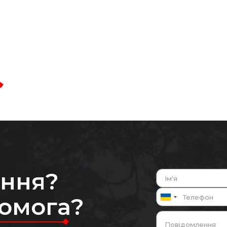
ання?
помога?