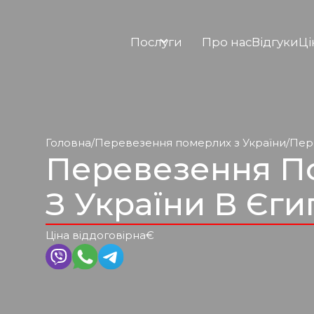
Послуги
Про нас
Відгуки
Ці
Головна
/
Перевезення померлих з України
/
Пер
Перевезення П
З України В Єги
Ціна від
договірна
€