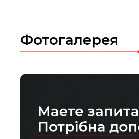
Фотогалерея
Маете запит
Потрібна до