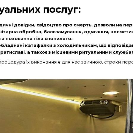
уальних послуг:
чні довідки, свідоцтво про смерть, дозволи на пере
анітарна обробка, бальзамування, одягання, космети
та поховання тіла спочилого.
 обладнані катафалки з холодильникам, що відповід
ратиславі, а також з місцевими ритуальними службам
процедура їх виконання є для нас звичною, строки пере