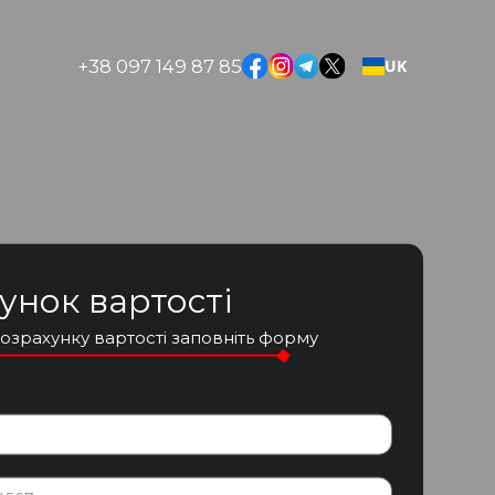
+38 097 149 87 85
UK
унок вартості
озрахунку вартості заповніть форму