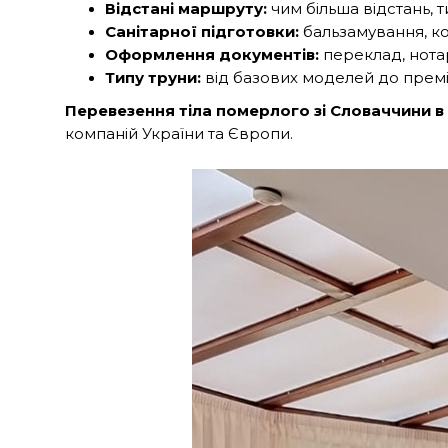
Відстані маршруту:
чим більша відстань, т
Санітарної підготовки:
бальзамування, ко
Оформлення документів:
переклад, нотар
Типу труни:
від базових моделей до премі
Перевезення тіла померлого зі Словаччини 
компаній України та Європи.