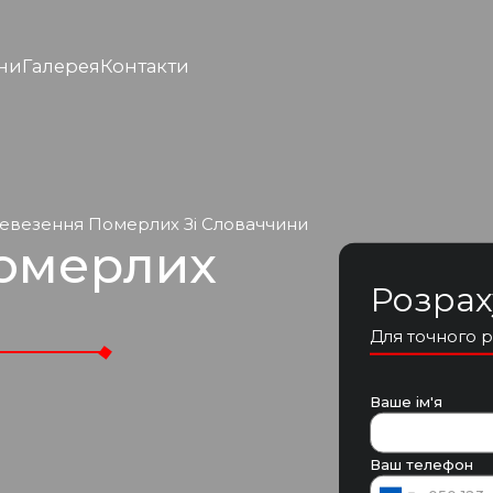
ни
Галерея
Контакти
евезення Померлих Зі Словаччини
омерлих
Розрах
Для точного р
Ваше ім'я
Ваш телефон