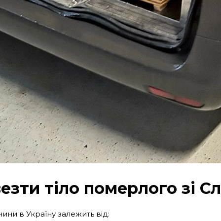
езти тіло померлого зі С
ини в Україну залежить від: