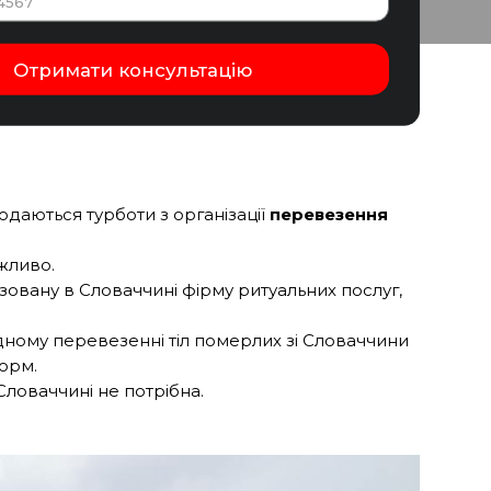
одаються турботи з організації
перевезення
жливо.
зовану в Словаччині фірму ритуальних послуг,
дному перевезенні тіл померлих зі Словаччини
норм.
Словаччині не потрібна.