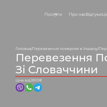
Послуги
Про нас
Відгуки
Ці
Головна
/
Перевезення померлих в Україну
/
Пер
Перевезення П
Зі Словаччини
Ціна від
2800
€