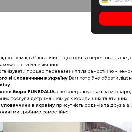
дної землі, в Словаччині - до горя та переживань ще д
оховання на Батьківщині.
ганізувати процес перевезення тіла самостійно - немо
го зі Словаччини в Україну
Вам потрібно обрати ліцен
аїну
.
онне бюро FUNERALIA,
яке спеціалізується на міжнаро
ьних послуг з дотриманням усіх юридичних та етичних 
 Словаччини в Україну
присутність родичів та друзів в 
ччині
ми зробимо самостійно.