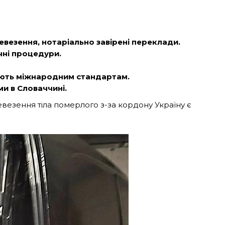
везення, нотаріально завірені переклади.
чні процедури.
ають міжнародним стандартам.
и в Словаччині.
везення тіла померлого з-за кордону Україну є