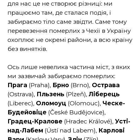
для нас це не створює різниці: ми
працюємо там, де сталася подія, і
забираємо тіло саме звідти. Саме тому
перевезення померлих з Чехії в Україну
охоплює не окремі райони, а всю країну
без винятків.
Ось лише невелика частина міст, з яких
ми зазвичай забираємо померлих:
Прага
(Praha),
Брно
(Brno),
Острава
(Ostrava),
Пльзень
(Plzeň),
Ліберець
(Liberec),
Оломоуц
(Olomouc),
Ческе-
Будейовіце
(České Budějovice),
Градец-Кралове
(Hradec Králové),
Усті-
над-Лабем
(Ústí nad Labem),
Карлові
Вари
(Karlovy Vary),
Злін
(Zlín),