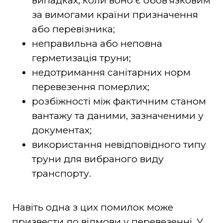
випадках, коли воно є обов'язковим
за вимогами країни призначення
або перевізника;
неправильна або неповна
герметизація труни;
недотримання санітарних норм
перевезення померлих;
розбіжності між фактичним станом
вантажу та даними, зазначеними у
документах;
використання невідповідного типу
труни для вибраного виду
транспорту.
Навіть одна з цих помилок може
призвести до відмови у перевезенні. У