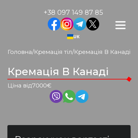
+38 097 149 87 85
UK
Головна
/
Кремація тіл
/
Кремація В Канаді
Кремація В Канаді
Ціна від
7000
€