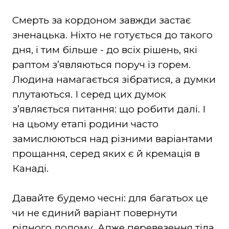
Смерть за кордоном завжди застає
зненацька. Ніхто не готується до такого
дня, і тим більше - до всіх рішень, які
раптом зʼявляються поруч із горем.
Людина намагається зібратися, а думки
плутаються. І серед цих думок
зʼявляється питання: що робити далі. І
на цьому етапі родини часто
замислюються над різними варіантами
прощання, серед яких є й кремація в
Канаді.
Давайте будемо чесні: для багатьох це
чи не єдиний варіант повернути
рідного додому. Адже перевезення тіла