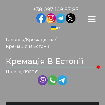
+38 097 149 87 85
UK
Головна
/
Кремація тіл
/
Кремація В Естонії
Кремація В Естонії
Ціна від
1900
€