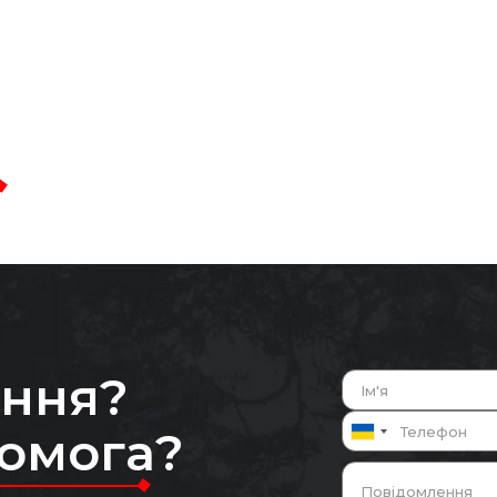
ання?
помога?