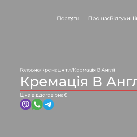
Послуги
Про нас
Відгуки
Ці
Головна
/
Кремація тіл
/
Кремація В Англії
Кремація В Англ
Ціна від
договірна
€