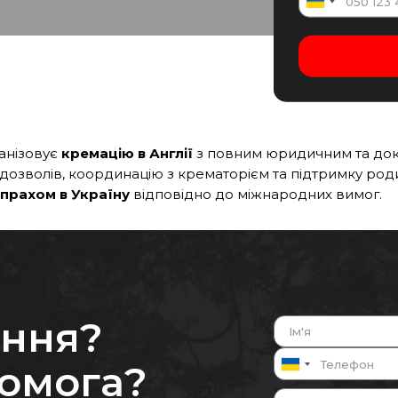
анізовує
кремацію в Англії
з повним юридичним та до
озволів, координацію з крематорієм та підтримку роди
 прахом в Україну
відповідно до міжнародних вимог.
ання?
помога?