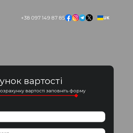
+38 097 149 87 85
UK
унок вартості
озрахунку вартості заповніть форму