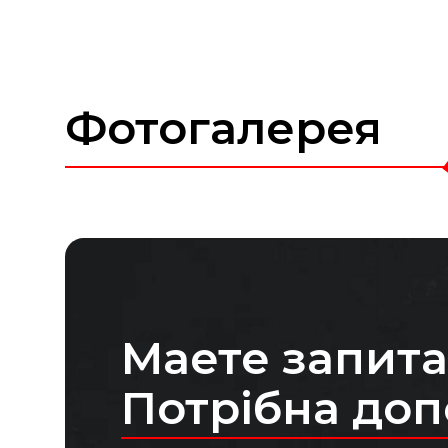
Фотогалерея
Маете запит
Потрібна до